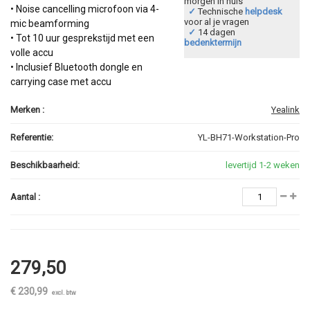
morgen in huis
• Noise cancelling microfoon via 4-
✓
Technische
helpdesk
voor al je vragen
mic beamforming
✓
14 dagen
• Tot 10 uur gesprekstijd met een
bedenktermijn
volle accu
• Inclusief Bluetooth dongle en
carrying case met accu
Merken :
Yealink
Referentie:
YL-BH71-Workstation-Pro
Beschikbaarheid:
levertijd 1-2 weken
Aantal :
279,50
€ 230,99
excl. btw