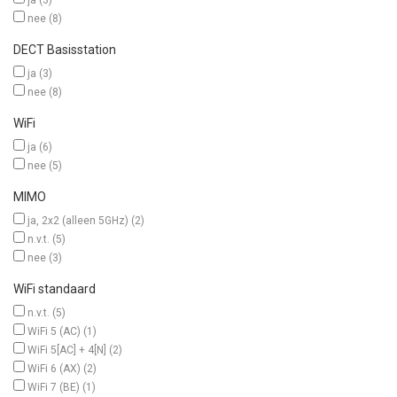
ja
(3)
nee
(8)
DECT Basisstation
ja
(3)
nee
(8)
WiFi
ja
(6)
nee
(5)
MIMO
ja, 2x2 (alleen 5GHz)
(2)
n.v.t.
(5)
nee
(3)
WiFi standaard
n.v.t.
(5)
WiFi 5 (AC)
(1)
WiFi 5[AC] + 4[N]
(2)
WiFi 6 (AX)
(2)
WiFi 7 (BE)
(1)