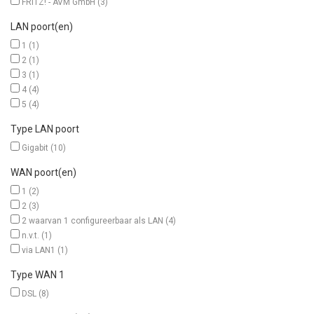
FRITZ! - AVM GmbH
(3)
LAN poort(en)
1
(1)
2
(1)
3
(1)
4
(4)
5
(4)
Type LAN poort
Gigabit
(10)
WAN poort(en)
1
(2)
2
(3)
2 waarvan 1 configureerbaar als LAN
(4)
n.v.t.
(1)
via LAN1
(1)
Type WAN 1
DSL
(8)