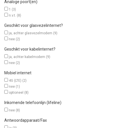
Analoge poort(en)
1
(3)
n.v.t.
(8)
Geschikt voor glasvezelinternet?
ja, achter glasvezelmodem
(9)
nee
(2)
Geschikt voor kabelinternet?
ja, achter kabelmodem
(9)
nee
(2)
Mobiel internet
4G (LTE)
(2)
nee
(1)
optioneel
(8)
Inkomende telefoonlijn (lifeline)
nee
(8)
Antwoordapparaat/Fax