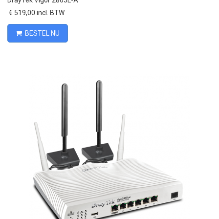
DrayTek Vigor 2865L-A
€ 519,00 incl. BTW
BESTEL NU