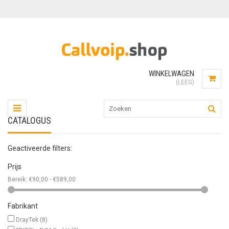
WINKELWAGEN
(LEEG)
CATALOGUS
Geactiveerde filters:
Prijs
Bereik:
€90,00 - €589,00
Fabrikant
DrayTek
(8)