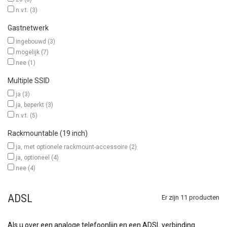
n.v.t.
(3)
Gastnetwerk
ingebouwd
(3)
mogelijk
(7)
nee
(1)
Multiple SSID
ja
(3)
ja, beperkt
(3)
n.v.t.
(5)
Rackmountable (19 inch)
ja, met optionele rackmount-accessoire
(2)
ja, optioneel
(4)
nee
(4)
ADSL
Er zijn 11 producten
Als u over een analoge telefoonlijn en een ADSL verbinding