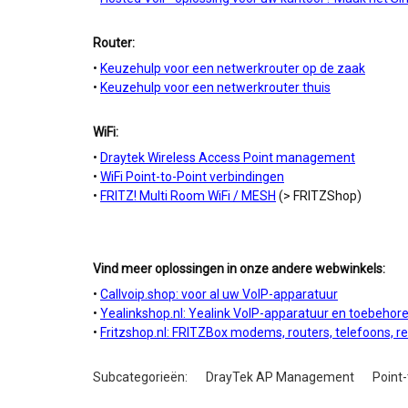
Router:
•
Keuzehulp voor een netwerkrouter op de zaak
•
Keuzehulp voor een netwerkrouter thuis
WiFi:
•
Draytek Wireless Access Point management
•
WiFi Point-to-Point verbindingen
•
FRITZ! Multi Room WiFi / MESH
(> FRITZShop)
Vind meer oplossingen in onze andere webwinkels:
•
Callvoip.shop: voor al uw VoIP-apparatuur
•
Yealinkshop.nl: Yealink VoIP-apparatuur en toebehor
•
Fritzshop.nl: FRITZBox modems, routers, telefoons, r
Subcategorieën:
DrayTek AP Management
Point-