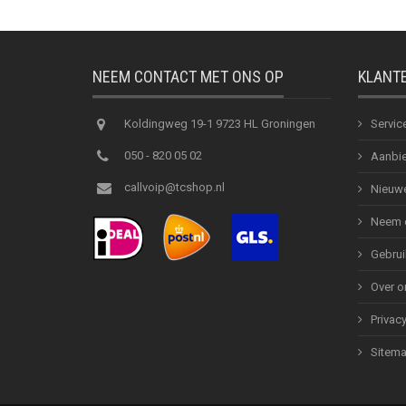
NEEM CONTACT MET ONS OP
KLANT
Koldingweg 19-1 9723 HL Groningen
Servic
050 - 820 05 02
Aanbie
callvoip@tcshop.nl
Nieuwe
Neem c
Gebrui
Over o
Privac
Sitem