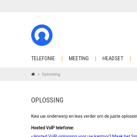
TELEFONIE
MEETING
HEADSET
>
Oplossing
OPLOSSING
Kies uw onderwerp en lees verder om de juiste oplossing
Hosted VoIP telefonie:
•
Hosted VoIP-oplossing voor uw kantoor? Maak het Si