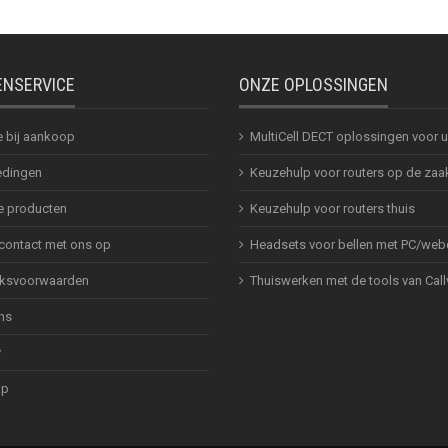
ENSERVICE
ONZE OPLOSSINGEN
e bij aankoop
MultiCell DECT oplossingen voor
dingen
Keuzehulp voor routers op de zaa
 producten
Keuzehulp voor routers thuis
ontact met ons op
Headsets voor bellen met PC/web
ksvoorwaarden
Thuiswerken met de tools van Call
ns
y
ap