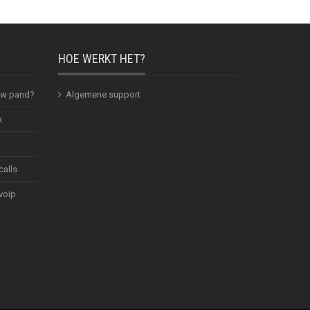
HOE WERKT HET?
 uw pand?
Algemene support
k
calls
voip