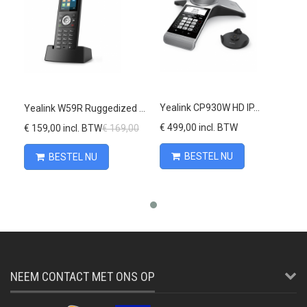
Yealink CP930W HD IP...
Yealink W59R Ruggedized HD...
€ 499,00 incl. BTW
€ 159,00 incl. BTW
€ 169,00
€ 
BESTEL NU
BESTEL NU
NEEM CONTACT MET ONS OP