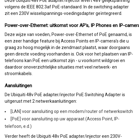
Deze Ubiquiti 48v PoE adapter/injector levert 48V gelijkspanning
volgens de IEEE 802.3af PoE-standaard. In de switching adapter
zit een 230V wisselspannings-voedingsdapter geïntegreerd.
Power-over-Ethernet: uitkomst voor AP's, IP Phones en IP-camer
Deze wijze van voeden, Power-over-Ethernet of PoE genaamd, is
een zeer handige feature bij Access Points en IP-camera's die u
graag zo hoog mogelijk in de zendmast plaatst, waar doorgaans
geen directe voeding voorhanden is. Ook voor het plaatsen van IP-
telefoons kan PoE een uitkomst zijn - u voorkomt wildgroei en
daardoor onoverzichtelijke situaties met veel netwerk- en
stroomkabels.
Aansluitingen
De Ubiquiti 48v PoE adapter/injector PoE Switching Adapter is
uitgerust met 2 netwerkaanluitingen:
[LAN] voor aansluiting op een modem/router of netwerkswitch
[PoE] voor aansluiting op uw apparaat (Access Point, IP-
telefoon, e.d.)
Verder heeft de Ubiquiti 48v PoE adapter/injector een 230V-