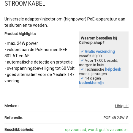
STROOMKABEL
Universele adapter/injector om (highpower) PoE-apparatuur aan
te sluiten en te voeden.
Product highlights
Waarom bestellen bij
Callvoip.shop?
• max. 24W power
• voldoet aan de PoE normen IEEE
✓ Gratis verzending
802.AT en AF
vanaf € 30,00
✓
Voor 17.00 besteld,
• automatische detectie en protectie
morgen in huis
• overspanningsbeveiliging tot 60 Volt
✓
Technische
helpdesk
voor al je vragen
•
goed alternatief voor de Yealink T4x
✓
14 dagen
voeding
bedenktermijn
Merken :
Ubiquiti
Referentie:
POE-48-24W-G
Beschikbaarheid:
op voorraad, wordt gratis verzonden!