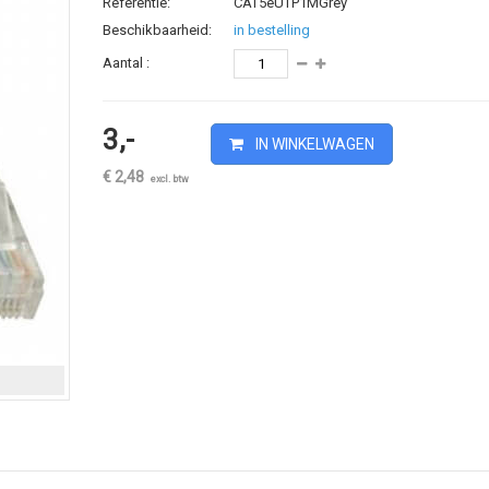
Referentie:
CAT5eUTP1MGrey
Beschikbaarheid:
in bestelling
Aantal :
3,-
IN WINKELWAGEN
€ 2,48
excl. btw