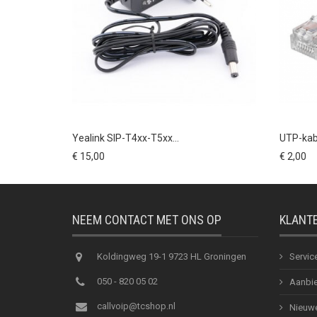
Yealink SIP-T4xx-T5xx...
UTP-kabe
€ 15,00
€ 2,00
NEEM CONTACT MET ONS OP
KLANT
Koldingweg 19-1 9723 HL Groningen
Servic
050 - 820 05 02
Aanbie
callvoip@tcshop.nl
Nieuwe