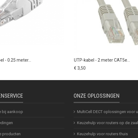
l - 0.25 meter...
UTP-kabel - 2 meter CAT5e...
€ 3,50
ENSERVICE
ONZE OPLOSSINGEN
e bij aankoop
MultiCell DECT oplossingen voor
dingen
Keuzehulp voor routers op de zaa
 producten
Keuzehulp voor routers thuis