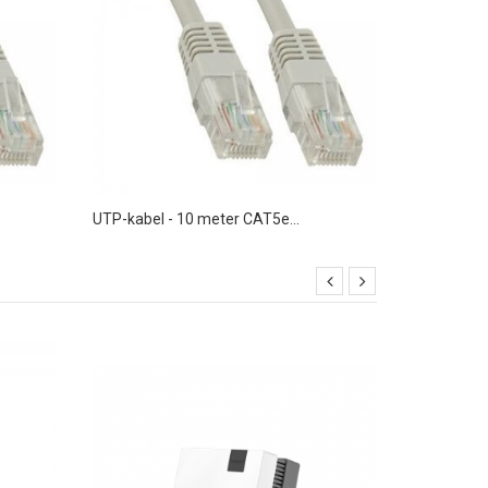
UTP-kabel - 10 meter CAT5e...
UTP-kabel 