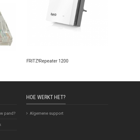
FRITZ!Repeater 1200
FRITZ!Pow
€ 159,00
HOE WERKT HET?
 uw pand?
Algemene support
k