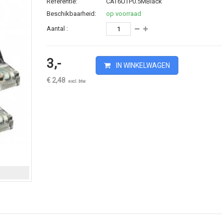
Referentie:
CAT6UTP0.5MBlack
Beschikbaarheid:
op voorraad
Aantal :
3,-
IN WINKELWAGEN
€ 2,48
excl. btw