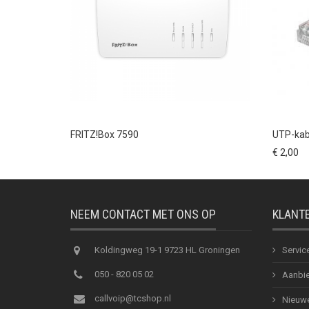
FRITZ!Box 7590
UTP-kabe
€ 2,00
NEEM CONTACT MET ONS OP
KLANT
Koldingweg 19-1 9723 HL Groningen
Servic
050 - 820 05 02
Aanbie
callvoip@tcshop.nl
Nieuwe