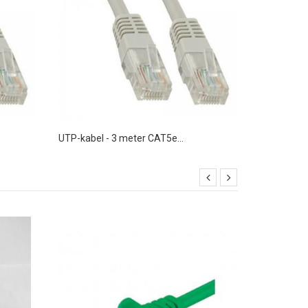
UTP-kabel - 3 meter CAT5e...
UTP-kabel 