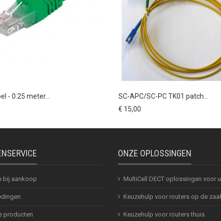
l - 0.25 meter...
SC-APC/SC-PC TK01 patch...
€ 15,00
ENSERVICE
ONZE OPLOSSINGEN
e bij aankoop
MultiCell DECT oplossingen voor
dingen
Keuzehulp voor routers op de zaa
 producten
Keuzehulp voor routers thuis