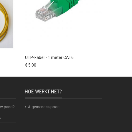
UTP-kabel - 1 meter CAT6...
UTP-kabel 
€ 5,00
€ 2,00
HOE WERKT HET?
 uw pand?
Algemene support
k