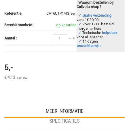
Waarom bestellen bij
Callvoip.shop?
Referentie:
CAT6UTP1MGreen
✓ Gratis verzending
vanaf € 30,00
✓
Voor 17.00 besteld,
Beschikbaarheid:
op voorraad
morgen in huis
✓
Technische
helpdesk
voor al je vragen
Aantal :
✓
14 dagen
bedenktermijn
5,-
€ 4,13
excl. btw
MEER INFORMATIE
SPECIFICATIES