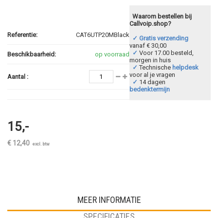
Waarom bestellen bij
Callvoip.shop?
Referentie:
CAT6UTP20MBlack
✓ Gratis verzending
vanaf € 30,00
✓
Voor 17.00 besteld,
Beschikbaarheid:
op voorraad
morgen in huis
✓
Technische
helpdesk
voor al je vragen
Aantal :
✓
14 dagen
bedenktermijn
15,-
€ 12,40
excl. btw
MEER INFORMATIE
SPECIFICATIES