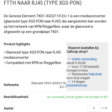
FTTH NAAR RJ45 (TYPE XGS-PON)
De Genexis Element-TK01-XGS2110-EU-1 is een mediaconverter
(glasvezel type XGS.PON naar RJ45) die aangesloten kan worden
op het netwerk van KPN/Reggefiber, waar de glasvezel is
afgewerkt op een grondplaat TK01.
Product highlights
Waarom bestellen bij
Callvoip.shop?
• Glasvezel type XGS.PON naar RJ45
mediaconverter
✓ Gratis verzending
• Compatibel met KPN en Reggefiber
vanaf € 30,00
✓
Voor 17.00 besteld,
morgen in huis
✓
Technische
helpdesk
voor al je vragen
✓
14 dagen
Element-TK01-XGS2110-
Referentie:
bedenktermijn
EU-1
Beschikbaarheid:
op voorraad, wordt gratis verzonden in NL!
Aantal :