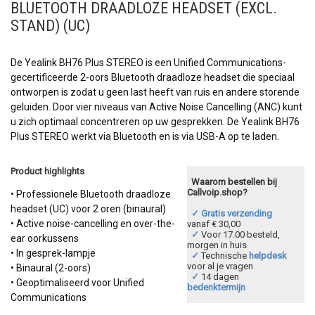
BLUETOOTH DRAADLOZE HEADSET (EXCL.
STAND) (UC)
De Yealink BH76 Plus STEREO is een Unified Communications-
gecertificeerde 2-oors Bluetooth draadloze headset die speciaal
ontworpen is zodat u geen last heeft van ruis en andere storende
geluiden. Door vier niveaus van Active Noise Cancelling (ANC) kunt
u zich optimaal concentreren op uw gesprekken. De Yealink BH76
Plus STEREO werkt via Bluetooth en is via USB-A op te laden.
Product highlights
Waarom bestellen bij
Callvoip.shop?
• Professionele Bluetooth draadloze
headset (UC) voor 2 oren (binaural)
✓ Gratis verzending
• Active noise-cancelling en over-the-
vanaf € 30,00
✓
Voor 17.00 besteld,
ear oorkussens
morgen in huis
• In gesprek-lampje
✓
Technische
helpdesk
voor al je vragen
• Binaural (2-oors)
✓
14 dagen
• Geoptimaliseerd voor Unified
bedenktermijn
Communications