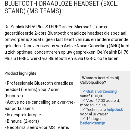
BLUETOOTH DRAADLOZE HEADSET (EXCL.
STAND) (MS TEAMS)
De Yealink BH76 Plus STEREO is een Microsoft Teams-
gecertificeerde 2-oors Bluetooth draadloze headset die speciaal
ontworpen is zodat u geen last heeft van ruis en andere storende
geluiden. Door vier niveaus van Active Noise Cancelling (ANC) kunt
u zich optimaal concentreren op uw gesprekken. De Yealink BH76
Plus STEREO werkt via Bluetooth en is via USB-C op te laden.
Product highlights
Waarom bestellen bij
Callvoip.shop?
• Professionele Bluetooth draadloze
headset (Teams) voor 2 oren
✓ Gratis verzending
(binaural)
vanaf € 30,00
✓
Voor 17.00 besteld,
• Active noise-cancelling en over-the-
morgen in huis
ear oorkussens
✓
Technische
helpdesk
voor al je vragen
• In gesprek-lampje
✓
14 dagen
• Binaural (2-oors)
bedenktermijn
• Geoptimaliseerd voor MS Teams