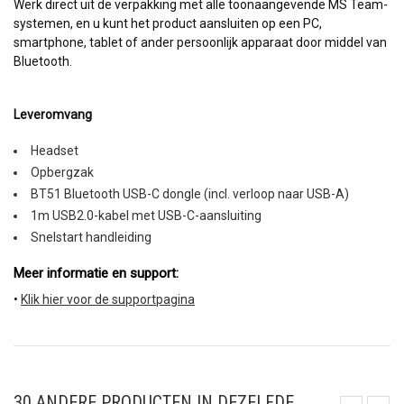
Werk direct uit de verpakking met alle toonaangevende MS Team-
systemen, en u kunt het product aansluiten op een PC,
smartphone, tablet of ander persoonlijk apparaat door middel van
Bluetooth.
Leveromvang
Headset
Opbergzak
BT51 Bluetooth USB-C dongle (incl. verloop naar USB-A)
1m USB2.0-kabel met USB-C-aansluiting
Snelstart handleiding
Meer informatie en support: 
•
Klik hier voor de supportpagina
30 ANDERE PRODUCTEN IN DEZELFDE