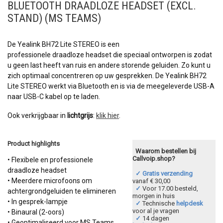
BLUETOOTH DRAADLOZE HEADSET (EXCL.
STAND) (MS TEAMS)
De Yealink BH72 Lite STEREO is een
professionele draadloze headset die speciaal ontworpen is zodat
u geen last heeft van ruis en andere storende geluiden. Zo kunt u
zich optimaal concentreren op uw gesprekken. De Yealink BH72
Lite STEREO werkt via Bluetooth en is via de meegeleverde USB-A
naar USB-C kabel op te laden.
Ook verkrijgbaar in
lichtgrijs
:
klik hier
.
Product highlights
Waarom bestellen bij
Callvoip.shop?
• Flexibele en professionele
draadloze headset
✓ Gratis verzending
• Meerdere microfoons om
vanaf € 30,00
✓
Voor 17.00 besteld,
achtergrondgeluiden te elimineren
morgen in huis
• In gesprek-lampje
✓
Technische
helpdesk
voor al je vragen
• Binaural (2-oors)
✓
14 dagen
• Geoptimaliseerd voor MS Teams