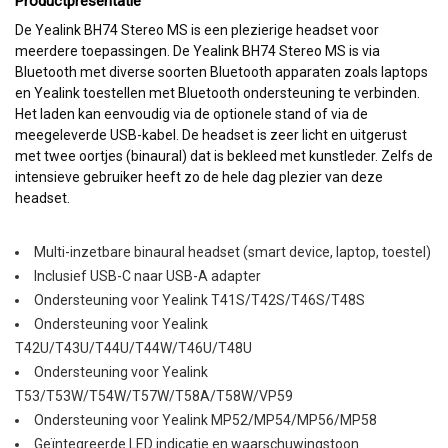
Productpresentatie
De Yealink BH74 Stereo MS is een plezierige headset voor
meerdere toepassingen. De Yealink BH74 Stereo MS is via
Bluetooth met diverse soorten Bluetooth apparaten zoals laptops
en Yealink toestellen met Bluetooth ondersteuning te verbinden.
Het laden kan eenvoudig via de optionele stand of via de
meegeleverde USB-kabel. De headset is zeer licht en uitgerust
met twee oortjes (binaural) dat is bekleed met kunstleder. Zelfs de
intensieve gebruiker heeft zo de hele dag plezier van deze
headset.
Multi-inzetbare binaural headset (smart device, laptop, toestel)
Inclusief USB-C naar USB-A adapter
Ondersteuning voor Yealink T41S/T42S/T46S/T48S
Ondersteuning voor Yealink
T42U/T43U/T44U/T44W/T46U/T48U
Ondersteuning voor Yealink
T53/T53W/T54W/T57W/T58A/T58W/VP59
Ondersteuning voor Yealink MP52/MP54/MP56/MP58
Geïntegreerde LED indicatie en waarschuwingstoon