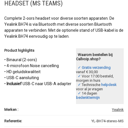
HEADSET (MS TEAMS)
Complete 2-oors headset voor diverse soorten apparaten. De
Yealink BH74 is via Bluetooth met diverse soorten Bluetooth
apparaten te verbinden. Met de optionele stand of USB-kabel is de
Yealink BH74 eenvoudig op te laden.
Product highlights
Waarom bestellen bij
Callvoip.shop?
• Binaural (2-oors)
• 4-microfoon Noise cancelling
✓ Gratis verzending
• HD geluidskwaliteit
vanaf € 30,00
✓
Voor 17.00 besteld,
• USB-C aansluiting
morgen in huis
•
Inclusief
USB-C naar USB-A adapter
✓
Technische
helpdesk
voor al je vragen
✓
14 dagen
bedenktermijn
Merken :
Yealink
Referentie:
YL-BH74-stereo-MS