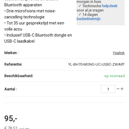
morgen in huis
Bluetooth apparaten
✓
Technische
helpdesk
voor al je vragen
• Drie microfoons met noise-
✓
14 dagen
cancelling technologie
bedenktermijn
• Tot 35 uur gesprekstijd met een
volle accu
• Inclusief USB-C Bluetooth dongle en
USB-C laadkabel
Merken :
Yealink
Referentie:
YL-BH70-MONO-UC-USBC-ZWART
Beschikbaarheid:
op voorraad
Aantal :
95,-
€ 78,51
excl. btw