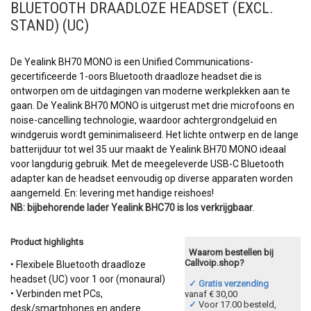
BLUETOOTH DRAADLOZE HEADSET (EXCL.
STAND) (UC)
De Yealink BH70 MONO is een Unified Communications-
gecertificeerde 1-oors Bluetooth draadloze headset die is
ontworpen om de uitdagingen van moderne werkplekken aan te
gaan. De Yealink BH70 MONO is uitgerust met drie microfoons en
noise-cancelling technologie, waardoor achtergrondgeluid en
windgeruis wordt geminimaliseerd. Het lichte ontwerp en de lange
batterijduur tot wel 35 uur maakt de Yealink BH70 MONO ideaal
voor langdurig gebruik. Met de meegeleverde USB-C Bluetooth
adapter kan de headset eenvoudig op diverse apparaten worden
aangemeld. En: levering met handige reishoes!
NB: bijbehorende lader Yealink BHC70 is los verkrijgbaar
.
Product highlights
Waarom bestellen bij
Callvoip.shop?
• Flexibele Bluetooth draadloze
headset (UC) voor 1 oor (monaural)
✓ Gratis verzending
• Verbinden met PCs,
vanaf € 30,00
✓
Voor 17.00 besteld,
desk/smartphones en andere