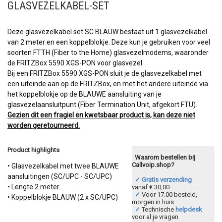
GLASVEZELKABEL-SET
Deze glasvezelkabel set SC BLAUW bestaat uit 1 glasvezelkabel
van 2 meter en een koppelblokje. Deze kun je gebruiken voor veel
soorten FTTH (Fiber to the Home) glasvezelmodems, waaronder
de FRITZBox 5590 XGS-PON voor glasvezel.
Bij een FRITZBox 5590 XGS-PON sluit je de glasvezelkabel met
een uiteinde aan op de FRITZBox, en met het andere uiteinde via
het koppelblokje op de BLAUWE aansluiting van je
glasvezelaansluitpunt (Fiber Termination Unit, afgekort FTU).
Gezien dit een fragiel en kwetsbaar product is, kan deze niet
worden geretourneerd.
Product highlights
Waarom bestellen bij
Callvoip.shop?
• Glasvezelkabel met twee BLAUWE
aansluitingen (SC/UPC - SC/UPC)
✓ Gratis verzending
• Lengte 2 meter
vanaf € 30,00
✓
Voor 17.00 besteld,
• Koppelblokje BLAUW (2 x SC/UPC)
morgen in huis
✓
Technische
helpdesk
voor al je vragen