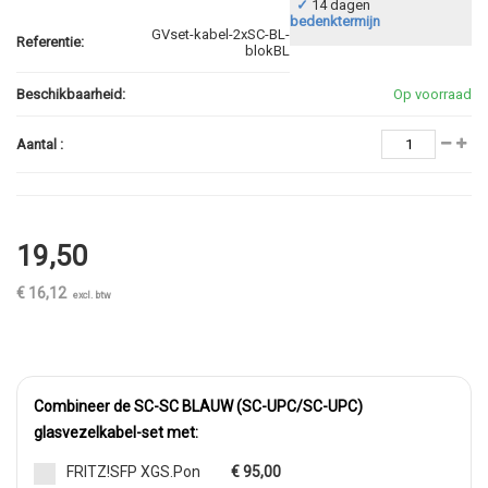
✓
14 dagen
bedenktermijn
GVset-kabel-2xSC-BL-
Referentie:
blokBL
Beschikbaarheid:
Op voorraad
Aantal :
19,50
€ 16,12
excl. btw
Combineer de SC-SC BLAUW (SC-UPC/SC-UPC)
glasvezelkabel-set met:
FRITZ!SFP XGS.Pon
€ 95,00