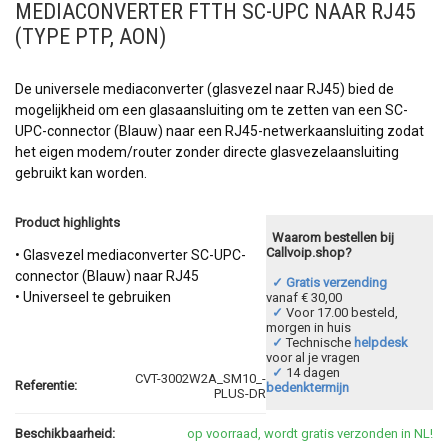
MEDIACONVERTER FTTH SC-UPC NAAR RJ45
(TYPE PTP, AON)
De universele mediaconverter (glasvezel naar RJ45) bied de
mogelijkheid om een glasaansluiting om te zetten van een SC-
UPC-connector (Blauw) naar een RJ45-netwerkaansluiting zodat
het eigen modem/router zonder directe glasvezelaansluiting
gebruikt kan worden.
Product highlights
Waarom bestellen bij
Callvoip.shop?
• Glasvezel mediaconverter SC-UPC-
connector (Blauw) naar RJ45
✓ Gratis verzending
• Universeel te gebruiken
vanaf € 30,00
✓
Voor 17.00 besteld,
morgen in huis
✓
Technische
helpdesk
voor al je vragen
✓
14 dagen
CVT-3002W2A_SM10_-
Referentie:
bedenktermijn
PLUS-DR
Beschikbaarheid:
op voorraad, wordt gratis verzonden in NL!