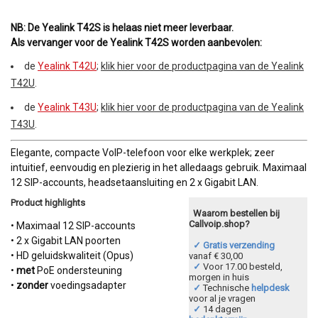
NB: De Yealink T42S is helaas niet meer leverbaar.
Als vervanger voor de Yealink T42S worden aanbevolen:
de
Yealink T42U
;
klik hier voor de productpagina van de Yealink
T42U
.
de
Yealink T43U
;
klik hier voor de productpagina van de Yealink
T43U
.
Elegante, compacte VoIP-telefoon voor elke werkplek; zeer
intuitief, eenvoudig en plezierig in het alledaags gebruik. Maximaal
12 SIP-accounts, headsetaansluiting en 2 x Gigabit LAN.
Product highlights
Waarom bestellen bij
Callvoip.shop?
• Maximaal 12 SIP-accounts
• 2 x Gigabit LAN poorten
✓ Gratis verzending
• HD geluidskwaliteit (Opus)
vanaf € 30,00
✓
Voor 17.00 besteld,
•
met
PoE ondersteuning
morgen in huis
•
zonder
voedingsadapter
✓
Technische
helpdesk
voor al je vragen
✓
14 dagen