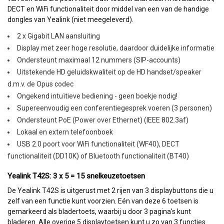
DECT en WiFi functionaliteit door middel van een van de handige
dongles van Yealink (niet meegeleverd).
2 x Gigabit LAN aansluiting
Display met zeer hoge resolutie, daardoor duidelijke informatie
Ondersteunt maximaal 12 nummers (SIP-accounts)
Uitstekende HD geluidskwaliteit op de HD handset/speaker
d.m.v. de Opus codec
Ongekend intuïtieve bediening - geen boekje nodig!
Supereenvoudig een conferentiegesprek voeren (3 personen)
Ondersteunt PoE (Power over Ethernet) (IEEE 802.3af)
Lokaal en extern telefoonboek
USB 2.0 poort voor WiFi functionaliteit (WF40), DECT
functionaliteit (DD10K) of Bluetooth functionaliteit (BT40)
Yealink T42S: 3 x 5 = 15 snelkeuzetoetsen
De Yealink T42S is uitgerust met 2 rijen van 3 displaybuttons die u
zelf van een functie kunt voorzien. Eén van deze 6 toetsen is
gemarkeerd als bladertoets, waarbij u door 3 pagina's kunt
bladeren. Alle overige 5 displaytoetsen kunt u zo van 3 functies