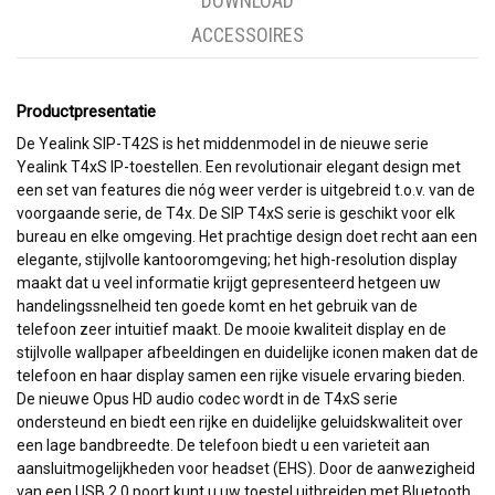
DOWNLOAD
ACCESSOIRES
Productpresentatie
De Yealink SIP-T42S is het middenmodel in de nieuwe serie
Yealink T4xS IP-toestellen. Een revolutionair elegant design met
een set van features die nóg weer verder is uitgebreid t.o.v. van de
voorgaande serie, de T4x. De SIP T4xS serie is geschikt voor elk
bureau en elke omgeving. Het prachtige design doet recht aan een
elegante, stijlvolle kantooromgeving; het high-resolution display
maakt dat u veel informatie krijgt gepresenteerd hetgeen uw
handelingssnelheid ten goede komt en het gebruik van de
telefoon zeer intuitief maakt. De mooie kwaliteit display en de
stijlvolle wallpaper afbeeldingen en duidelijke iconen maken dat de
telefoon en haar display samen een rijke visuele ervaring bieden.
De nieuwe Opus HD audio codec wordt in de T4xS serie
ondersteund en biedt een rijke en duidelijke geluidskwaliteit over
een lage bandbreedte. De telefoon biedt u een varieteit aan
aansluitmogelijkheden voor headset (EHS). Door de aanwezigheid
van een USB 2.0 poort kunt u uw toestel uitbreiden met Bluetooth,