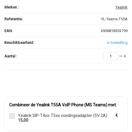
Merken :
Yealink
Referentie:
YL-Teams-T55A
EAN:
6938818303799
Beschikbaarheid:
in bestelling
Aantal :
Combineer de Yealink T55A VoIP Phone (MS Teams) met:
Yealink SIP-T4xx-T5xx voedingsadapter (5V 2A)
€
15,00