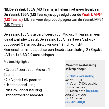
NB: De Yealink T55A (MS Teams) is helaas niet meer leverbaar.
De Yealink T55A (MS Teams) is opgevolgd door de
Yealink MP54
(MS Teams)
;
klik hier voor de productpagina van de Yealink MP54
(MS Teams)
.
De Yealink T55A is gecertificeerd voor Microsoft Teams en een
ideaal werkplektoestel. De Yealink T55A heeft een Android-
gebaseerd OS en beschikt over een 4,3 inch verlicht
kleurenscherm met touchscreen, headsetaansluiting, 2 x Gigabit
LAN en 1 x USB 2.0 aansluitingen.
Product highlights
Waarom bestellen bij
Callvoip.shop?
• Gecertificeerd voor Microsoft
Teams
✓ Gratis verzending
• 2 x Gigabit LAN poorten
vanaf € 30,00
✓
Voor 17.00 besteld,
• Headsetaansluiting
morgen in huis
•
met
PoE ondersteuning
✓
Technische
helpdesk
voor al je vragen
•
zonder
voedingsadapter
✓
14 dagen
bedenktermijn