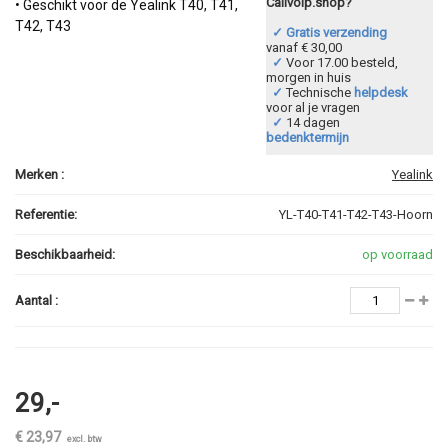
Callvoip.shop?
• Geschikt voor de Yealink T40, T41,
T42, T43
✓ Gratis verzending
vanaf € 30,00
✓
Voor 17.00 besteld,
morgen in huis
✓
Technische
helpdesk
voor al je vragen
✓
14 dagen
bedenktermijn
Merken :
Yealink
Referentie:
YL-T40-T41-T42-T43-Hoorn
Beschikbaarheid:
op voorraad
Aantal :
29,-
€ 23,97
excl. btw