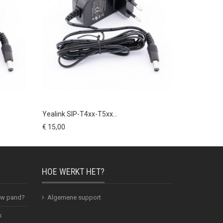
Yealink SIP-T4xx-T5xx...
Yealink W56
€ 15,00
€ 89,00
HOE WERKT HET?
 uw pand?
Algemene support
k