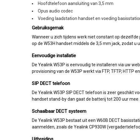
Hoofdtelefoon aansluiting van 3,5 mm
Opus audio codec
Voeding laadstation handset en voeding basisstat
Gebruiksgemak
Wanneer u zich tijdens werk niet constant op dezelfde
op de W53H handset middels de 3,5 mm jack, zodat u u
Eenvoudige installatie
De Yealink W53P is eenvoudig te installeren via uw web
provisioning van de W53P werkt via FTP, TFTP, HTTP e
SIP DECT telefoon
De Yealink W53P SIP DECT telefoon is zeer geschikt voor
handset stand-by dan gaat de batterij tot 200 uur mee
Schaalbaar DECT systeem
De Yealink W53P bestaat uit een W60B DECT basisstat
aanmelden, zoals de Yealink CP930W (vergadertelefoo
Uitbreiding