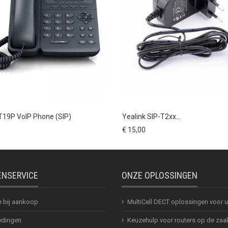
 T19P VoIP Phone (SIP)
Yealink SIP-T2xx...
€ 15,00
ENSERVICE
ONZE OPLOSSINGEN
e bij aankoop
MultiCell DECT oplossingen voor
dingen
Keuzehulp voor routers op de zaa