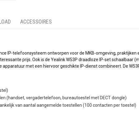
LOAD
ACCESSOIRES
ce IP-telefoonsysteem ontworpen voor de MKB-omgeving, praktijken en 
eressante prijs. Ook is de Yealink W53P draadloze IP-set schaalbaar (m
de apparatuur met een hiervoor geschikte IP-dienst combineert. De W5
stel)
den (handset, vergadertelefoon, bureautoestel met DECT dongle)
ankelijk van aantal aangemelde toestellen (100 contacten per toestel)