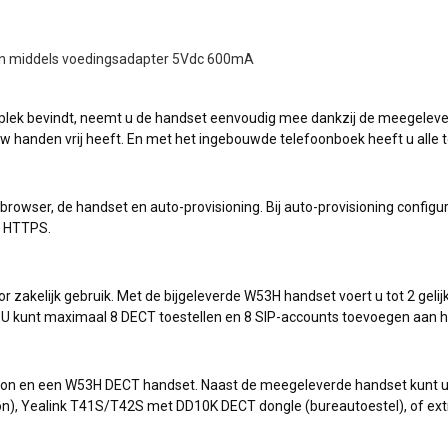
ion middels voedingsadapter 5Vdc 600mA
 plek bevindt, neemt u de handset eenvoudig mee dankzij de meegeleve
w handen vrij heeft. En met het ingebouwde telefoonboek heeft u all
browser, de handset en auto-provisioning. Bij auto-provisioning config
n HTTPS.
 zakelijk gebruik. Met de bijgeleverde W53H handset voert u tot 2 gelijk
. U kunt maximaal 8 DECT toestellen en 8 SIP-accounts toevoegen aan h
ion en een W53H DECT handset. Naast de meegeleverde handset kunt u 
n), Yealink T41S/T42S met DD10K DECT dongle (bureautoestel), of ext