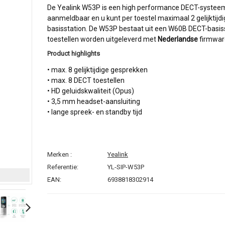
De Yealink W53P is een high performance DECT-systeem va
aanmeldbaar en u kunt per toestel maximaal 2 gelijktij
basisstation. De W53P bestaat uit een W60B DECT-basis
toestellen worden uitgeleverd met
Nederlandse
firmwar
Product highlights
• max. 8 gelijktijdige gesprekken
• max. 8 DECT toestellen
• HD geluidskwaliteit (Opus)
• 3,5 mm headset-aansluiting
• lange spreek- en standby tijd
Merken :
Yealink
Referentie:
YL-SIP-W53P
EAN:
6938818302914