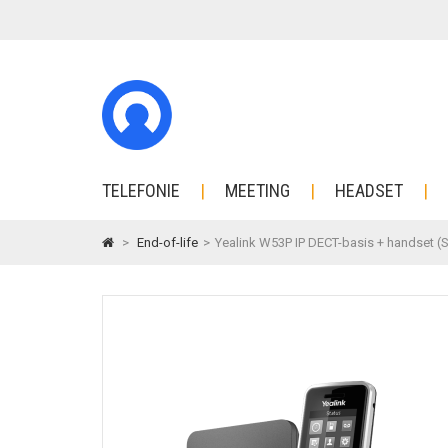
TELEFONIE
MEETING
HEADSET
>
End-of-life
>
Yealink W53P IP DECT-basis + handset (S