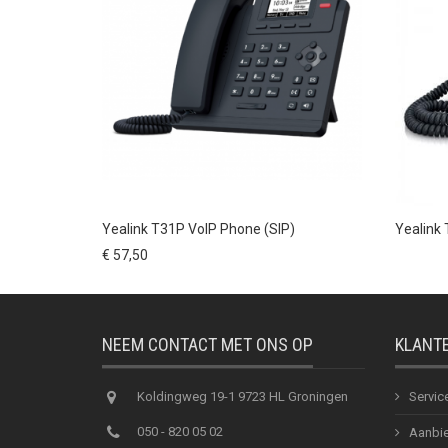
Yealink T31P VoIP Phone (SIP)
Yealink
€ 57,50
NEEM CONTACT MET ONS OP
KLANT
Koldingweg 19-1 9723 HL Groningen
Servic
050 - 820 05 02
Aanbie