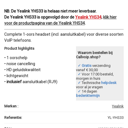
NB: De Yealink YHS33 is helaas niet meer leverbaar.
De Yealink YHS33 is opgevolgd door de
Yealink YHS34
;
klik hier
voor de productpagina van de Yealink YHS34
.
Complete 1-oors headset (incl. aansluitkabel) voor diverse soorten
VoIP telefoons.
Product highlights
Waarom bestellen bij
Callvoip.shop?
• 1 oorschelp
• noise cancelling
✓ Gratis
verzending
• HD geluidskwaliteit
vanaf € 30,00
✓
Voor 17.00 besteld,
• lichtgewicht
morgen in huis
•
inclusief
aansluitkabel (RJ9)
✓
Technische
helpdesk
voor al je vragen
✓
14 dagen
bedenktermijn
Merken :
Yealink
Referentie:
YL-YHS33