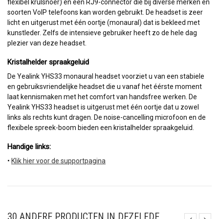
flexibel krulsnoer) en een RJ9-connector die bij diverse merken en
soorten VoIP telefoons kan worden gebruikt. De headset is zeer
licht en uitgerust met één oortje (monaural) dat is bekleed met
kunstleder. Zelfs de intensieve gebruiker heeft zo de hele dag
plezier van deze headset.
Kristalhelder spraakgeluid
De Yealink YHS33 monaural headset voorziet u van een stabiele
en gebruiksvriendelijke headset die u vanaf het éérste moment
laat kennismaken met het comfort van handsfree werken. De
Yealink YHS33 headset is uitgerust met één oortje dat u zowel
links als rechts kunt dragen. De noise-cancelling microfoon en de
flexibele spreek-boom bieden een kristalhelder spraakgeluid.
Handige links: 
•
Klik hier voor de supportpagina
30 ANDERE PRODUCTEN IN DEZELFDE