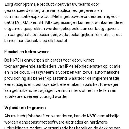
Zorg voor optimale productiviteit van uw teams door
geavanceerde integratie van applicaties, gegevens en
communicatieapparatuur. Met ingebouwde ondersteuning voor
uaCSTA-, XML- en xHTML-toepassingen kunnen uw inkomende en
uitgaande gesprekken worden gekoppeld aan contactgegevens
en aangepaste toepassingen, zodat belangrijke informatie direct
binnen handbereik is op elk toestel.
Flexibel en betrouwbaar
De N670 is ontworpen en getest voor gebruik met
toonaangevende aanbieders van IP-telefoniediensten op locatie
en in de cloud. Het systeem is voorzien van zowel automatische
provisioning als beheer op afstand, waardoor de implementatie
eenvoudig is en doorlopende beheertaken, zoals het toevoegen
van gebruikers, het wijzigen van nummers of het instellen van
voorkeuren, vereenvoudigd worden.
Vrijheid om te groeien
Als uw bedrijfsbehoeften veranderen, kan de N670 gemakkelijk
worden aangepast met software-upgrades en hardware-
uitbreidingen, zodat uw organisatie het bereik en de dekking van