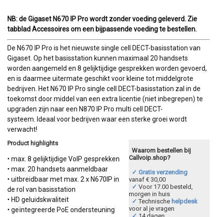
NB: de Gigaset N670 IP Pro wordt zonder voeding geleverd. Zie
tabblad Accessoires om een bijpassende voeding te bestellen.
De N670 IP Pro is het nieuwste single cell DECT-basisstation van
Gigaset. Op het basisstation kunnen maximaal 20 handsets
worden aangemeld en 8 gelijktijdige gesprekken worden gevoerd,
en is daarmee uitermate geschikt voor kleine tot middelgrote
bedrijven. Het N670 IP Pro single cell DECT-basisstation zal in de
toekomst door middel van een extra licentie (niet inbegrepen) te
upgraden zijn naar een N870 IP Pro multi cell DECT-
systeem. Ideaal voor bedrijven waar een sterke groei wordt
verwacht!
Product highlights
Waarom bestellen bij
Callvoip.shop?
• max. 8 gelijktijdige VoIP gesprekken
• max. 20 handsets aanmeldbaar
✓ Gratis verzending
• uitbreidbaar met max. 2 x N670IP in
vanaf € 30,00
✓
Voor 17.00 besteld,
de rol van basisstation
morgen in huis
• HD geluidskwaliteit
✓
Technische
helpdesk
voor al je vragen
• geïntegreerde PoE ondersteuning
✓
14 dagen