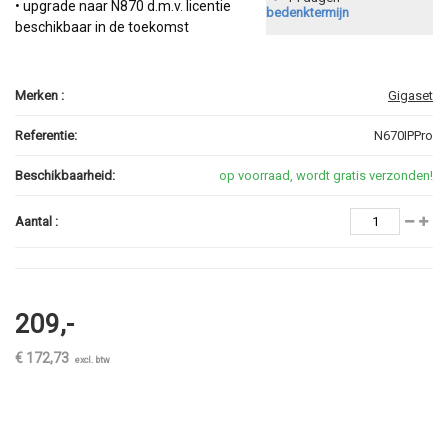
• upgrade naar N870 d.m.v. licentie
bedenktermijn
beschikbaar in de toekomst
Merken :
Gigaset
Referentie:
N670IPPro
Beschikbaarheid:
op voorraad, wordt gratis verzonden!
Aantal :
209,-
€ 172,73
excl. btw