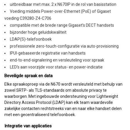
uitbreidbaar met max. 2 x N670IP in de rol van basisstation
Voeding middels Power-over-Ethernet (PoE) of Gigaset
voeding C39280-Z4-C706
compatible met de brede range Gigaset’s DECT handsets
bijzonder hoge geluidskwaliteit
LDAP(S)-telefoonboek
professionele zero-touch-configuratie via auto-provisioning
IPUI-gebaseerde registratie van handsets
end-to-end-signalering en versleuteling voor spraak
LED‘s aan voorzijde voor status- en power-indicatie
Beveiligde spraak en data
Elke spraakoproep via de N670 wordt versleuteld met behulp van
zowel SRTP- als TLS-standaards om absolute privacy te
waarborgen. Met ingebouwde ondersteuning voor Lightweight
Directory Access Protocol (LDAP) kan elk team waardevolle
zakelijke contacten rechtstreeks van en naar elke handset delen
met een gecentraliseerd telefoonboek.
Integratie van applicaties