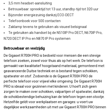
3,5 mm headset-aansluiting
Betrouwbaar: spreektijd tot 13 uur, standby-tijd tot 320 uur
Bijzonder energiezuinig dankzij ECO-DECT
Telefoonboek voor 500 contacten
Zaklamp tevens te gebruiken als visueel belsignaal
Te gebruiken als handset bij de N510IP Pro DECT, N670IP Pro,
N720 DECT IP Pro en N870 IP Pro systemen
Betrouwbaar en veelzijdig
De Gigaset R700H PRO is bedoeld voor mensen die een stevige
telefoon zoeken, zowel voor thuis als op het werk. De telefoon is
gemaakt van kwalitatief hoogstaand materiaal, gemonteerd met
geavanceerde Duitse techniek en is bestand tegen schokken,
spatwater en stof. Zodoende is de Gigaset R700H PRO de
perfecte telefoon voor vrijwel elke omgeving. De Gigaset R700H
PRO is ideaal voor gezinnen met kinderen. U hoeft zich geen
zorgen te maken over schokken, valpartijen of spatwater, dankzij
de schokbestendige behuizing kan de telefoon tegen een stootje.
Hetzelfde geldt voor werkplaatsen en garages: u voert uw
dagelijkse werkzaamheden uit met uw Gigaset R700H PRO binnen