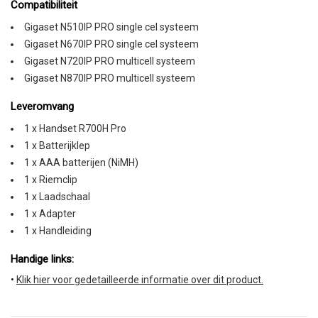
Compatibiliteit
Gigaset N510IP PRO single cel systeem
Gigaset N670IP PRO single cel systeem
Gigaset N720IP PRO multicell systeem
Gigaset N870IP PRO multicell systeem
Leveromvang
1 x Handset R700H Pro
1 x Batterijklep
1 x AAA batterijen (NiMH)
1 x Riemclip
1 x Laadschaal
1 x Adapter
1 x Handleiding
Handige links: 
•
Klik hier voor gedetailleerde informatie over dit product.