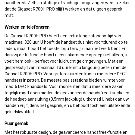
handbereik. Zelfs in stoffige of vochtige omgevingen weet u zeker
dat de Gigaset R700H PRO blijft werken en dat u geen gesprek
mist.
Werken en telefoneren
De Gigaset R700H PRO heeft een extra lange standby-tijd van
maximaal 320 uur. U hoeft de handset dus niet voortdurend op te
laden, maar houdt het toestel bij u terwijl u aan het werk bent. En
dankzij de trilfunctie hoort u een inkomende oproep niet alleen, u
voelt hem ook - perfect voor luidruchtige omgevingen. Met een
gesprekstijd van maximaal 13 uur kunt u langdurig bellen met de
Gigaset R700H PRO. Voor grotere ruimten kunt u meerdere DECT-
handsets inzetten. De meeste basisstations bieden ruimte voor
max. 6 DECT-handsets. Voor momenten dat u meerdere zaken
tegelijk moet doen bieden de geavanceerde handsfree-functie en
de headset-aansluiting (3,5mm jackplug) uitkomst! U hebt dan uw
handen vrij tijdens het gesprek, en u behoudt toch een uitstekende
geluidskwaliteit.
Puur gemak
Met het robuuste design, de geavanceerde handsfree-functie en