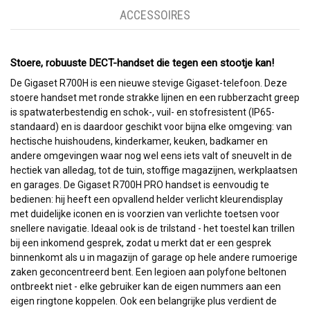
ACCESSOIRES
Stoere, robuuste DECT-handset die tegen een stootje kan!
De Gigaset R700H is een nieuwe stevige Gigaset-telefoon. Deze
stoere handset met ronde strakke lijnen en een rubberzacht greep
is spatwaterbestendig en schok-, vuil- en stofresistent (IP65-
standaard) en is daardoor geschikt voor bijna elke omgeving: van
hectische huishoudens, kinderkamer, keuken, badkamer en
andere omgevingen waar nog wel eens iets valt of sneuvelt in de
hectiek van alledag, tot de tuin, stoffige magazijnen, werkplaatsen
en garages. De Gigaset R700H PRO handset is eenvoudig te
bedienen: hij heeft een opvallend helder verlicht kleurendisplay
met duidelijke iconen en is voorzien van verlichte toetsen voor
snellere navigatie. Ideaal ook is de trilstand - het toestel kan trillen
bij een inkomend gesprek, zodat u merkt dat er een gesprek
binnenkomt als u in magazijn of garage op hele andere rumoerige
zaken geconcentreerd bent. Een legioen aan polyfone beltonen
ontbreekt niet - elke gebruiker kan de eigen nummers aan een
eigen ringtone koppelen. Ook een belangrijke plus verdient de