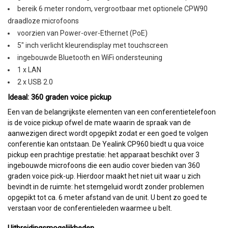
bereik 6 meter rondom, vergrootbaar met optionele CPW90
draadloze microfoons
voorzien van Power-over-Ethernet (PoE)
5" inch verlicht kleurendisplay met touchscreen
ingebouwde Bluetooth en WiFi ondersteuning
1 x LAN
2 x USB 2.0
Ideaal: 360 graden voice pickup
Een van de belangrijkste elementen van een conferentietelefoon
is de voice pickup ofwel de mate waarin de spraak van de
aanwezigen direct wordt opgepikt zodat er een goed te volgen
conferentie kan ontstaan. De Yealink CP960 biedt u qua voice
pickup een prachtige prestatie: het apparaat beschikt over 3
ingebouwde microfoons die een audio cover bieden van 360
graden voice pick-up. Hierdoor maakt het niet uit waar u zich
bevindt in de ruimte: het stemgeluid wordt zonder problemen
opgepikt tot ca. 6 meter afstand van de unit. U bent zo goed te
verstaan voor de conferentieleden waarmee u belt.
Uitbreidingsmogelijkheden