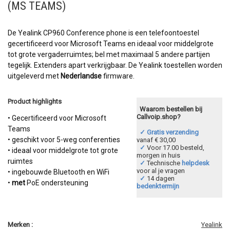
(MS TEAMS)
De Yealink CP960 Conference phone is een telefoontoestel
gecertificeerd voor Microsoft Teams en ideaal voor middelgrote
tot grote vergaderruimtes; bel met maximaal 5 andere partijen
tegelijk. Extenders apart verkrijgbaar. De Yealink toestellen worden
uitgeleverd met
Nederlandse
firmware.
Product highlights
Waarom bestellen bij
Callvoip.shop?
• Gecertificeerd voor Microsoft
Teams
✓ Gratis verzending
• geschikt voor 5-weg conferenties
vanaf € 30,00
✓
Voor 17.00 besteld,
• ideaal voor middelgrote tot grote
morgen in huis
ruimtes
✓
Technische
helpdesk
voor al je vragen
• ingebouwde Bluetooth en WiFi
✓
14 dagen
•
met
PoE ondersteuning
bedenktermijn
Merken :
Yealink