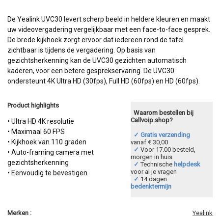
De Yealink UVC30 levert scherp beeld in heldere kleuren en maakt
uw videovergadering vergelijkbaar met een face-to-face gesprek.
De brede kijkhoek zorgt ervoor dat iedereen rond de tafel
zichtbaar is tijdens de vergadering. Op basis van
gezichtsherkenning kan de UVC30 gezichten automatisch
kaderen, voor een betere gesprekservaring. De UVC30
ondersteunt 4K Ultra HD (30fps), Full HD (60fps) en HD (60fps).
Product highlights
Waarom bestellen bij
Callvoip.shop?
• Ultra HD 4K resolutie
• Maximaal 60 FPS
✓ Gratis verzending
• Kijkhoek van 110 graden
vanaf € 30,00
✓
Voor 17.00 besteld,
• Auto-framing camera met
morgen in huis
gezichtsherkenning
✓
Technische
helpdesk
voor al je vragen
• Eenvoudig te bevestigen
✓
14 dagen
bedenktermijn
Merken :
Yealink