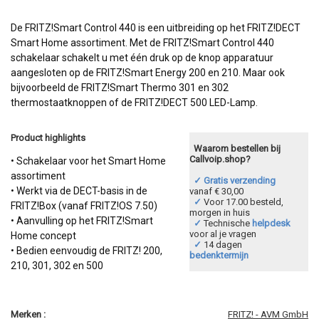
De FRITZ!Smart Control 440 is een uitbreiding op het FRITZ!DECT
Smart Home assortiment. Met de FRITZ!Smart Control 440
schakelaar schakelt u met één druk op de knop apparatuur
aangesloten op de FRITZ!Smart Energy 200 en 210. Maar ook
bijvoorbeeld de FRITZ!Smart Thermo 301 en 302
thermostaatknoppen of de FRITZ!DECT 500 LED-Lamp.
Product highlights
Waarom bestellen bij
Callvoip.shop?
• Schakelaar voor het Smart Home
assortiment
✓ Gratis verzending
• Werkt via de DECT-basis in de
vanaf € 30,00
✓
Voor 17.00 besteld,
FRITZ!Box (vanaf FRITZ!OS 7.50)
morgen in huis
• Aanvulling op het FRITZ!Smart
✓
Technische
helpdesk
voor al je vragen
Home concept
✓
14 dagen
• Bedien eenvoudig de FRITZ! 200,
bedenktermijn
210, 301, 302 en 500
Merken :
FRITZ! - AVM GmbH