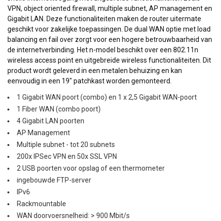
VPN, object oriented firewall, multiple subnet, AP management en
Gigabit LAN. Deze functionaliteiten maken de router uitermate
geschikt voor zakelijke toepassingen. De dual WAN optie met load
balancing en fail over zorgt voor een hogere betrouwbaarheid van
de internetverbinding. Het n-model beschikt over een 802.11n
wireless access point en uitgebreide wireless functionaliteiten. Dit
product wordt geleverd in een metalen behuizing en kan
eenvoudig in een 19" patchkast worden gemonteerd.
1 Gigabit WAN poort (combo) en 1 x 2,5 Gigabit WAN-poort
1 Fiber WAN (combo poort)
4 Gigabit LAN poorten
AP Management
Multiple subnet - tot 20 subnets
200x IPSec VPN en 50x SSL VPN
2 USB poorten voor opslag of een thermometer
ingebouwde FTP-server
IPv6
Rackmountable
WAN doorvoersnelheid: > 900 Mbit/s