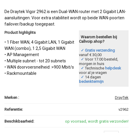
De Draytek Vigor 2962 is een Dual-WAN router met 2 Gigabit LAN-
aansluitingen. Voor extra stabiliteit wordt op beide WAN-poorten
failover/backup toegepast.
Product highlights
Waarom bestellen bij
Callvoip.shop?
• 1 Fiber WAN, 4 Gigabit LAN, 1 Gigabit
WAN (combo), 1 2,5 Gigabit WAN
✓ Gratis verzending
• AP Management
vanaf € 30,00
✓
Voor 17.00 besteld,
• Multiple subnet - tot 20 subnets
morgen in huis
• WAN doorvoersnelheid: >900 Mbit/s
✓
Technische
helpdesk
voor al je vragen
• Rackmountable
✓
14 dagen
bedenktermijn
Merken :
DrayTek
Referentie:
v2962
Beschikbaarheid:
op voorraad, wordt gratis verzonden!