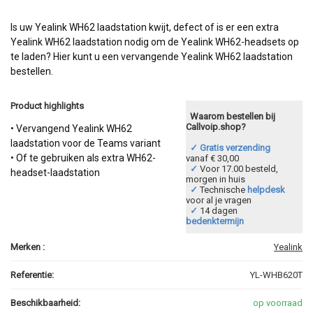
Is uw Yealink WH62 laadstation kwijt, defect of is er een extra
Yealink WH62 laadstation nodig om de Yealink WH62-headsets op
te laden? Hier kunt u een vervangende Yealink WH62 laadstation
bestellen.
Product highlights
Waarom bestellen bij
Callvoip.shop?
• Vervangend Yealink WH62
laadstation voor de Teams variant
✓ Gratis verzending
• Of te gebruiken als extra WH62-
vanaf € 30,00
✓
Voor 17.00 besteld,
headset-laadstation
morgen in huis
✓
Technische
helpdesk
voor al je vragen
✓
14 dagen
bedenktermijn
Merken :
Yealink
Referentie:
YL-WHB620T
Beschikbaarheid:
op voorraad