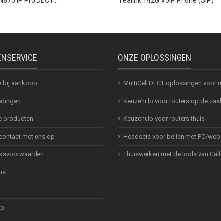
N870 IP Pro DECT...
Yealink T42G VoIP Phone (SIP)
0
ENSERVICE
ONZE OPLOSSINGEN
e bij aankoop
MultiCell DECT oplossingen voor
dingen
Keuzehulp voor routers op de zaa
 producten
Keuzehulp voor routers thuis
ontact met ons op
Headsets voor bellen met PC/web
ksvoorwaarden
Thuiswerken met de tools van Call
ns
y
ap