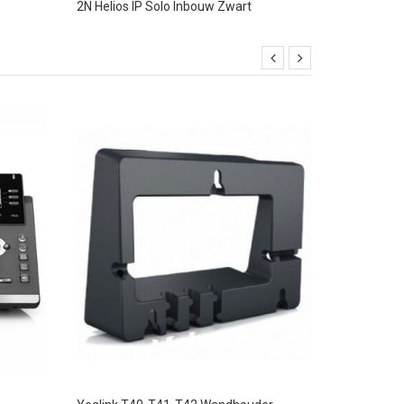
2N Helios IP Solo Inbouw Zwart
Robin Comp