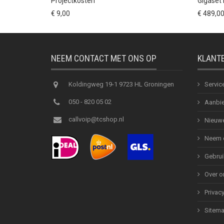
Projectkosten
Gigaset 
€ 9,00
€ 489,0
NEEM CONTACT MET ONS OP
KLANT
Koldingweg 19-1 9723 HL Groningen
Servic
050 - 820 05 02
Aanbie
callvoip@tcshop.nl
Nieuwe
Neem c
Gebrui
Over o
Privac
Sitem