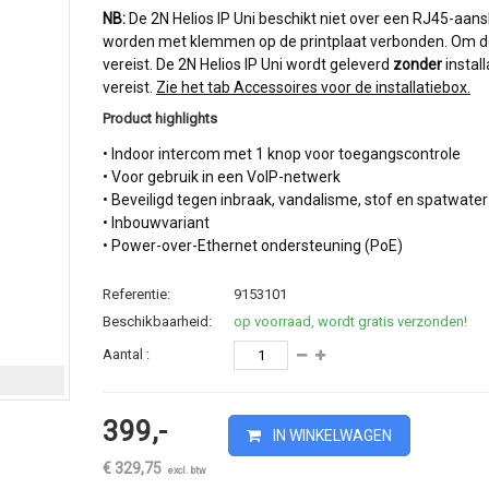
NB:
De 2N Helios IP Uni beschikt niet over een RJ45-aans
worden met klemmen op de printplaat verbonden. Om de 
vereist. De 2N Helios IP Uni wordt geleverd
zonder
install
vereist.
Zie het tab Accessoires voor de installatiebox.
Product highlights
• Indoor intercom met 1 knop voor toegangscontrole
• Voor gebruik in een VoIP-netwerk
• Beveiligd tegen inbraak, vandalisme, stof en spatwater
• Inbouwvariant
• Power-over-Ethernet ondersteuning (PoE)
Referentie:
9153101
Beschikbaarheid:
op voorraad, wordt gratis verzonden!
Aantal :
399,-
IN WINKELWAGEN
€ 329,75
excl. btw