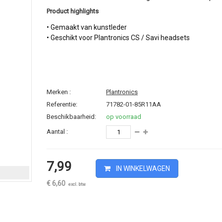
Product highlights
• Gemaakt van kunstleder
• Geschikt voor Plantronics CS / Savi headsets
Merken :
Plantronics
Referentie:
71782-01-85R11AA
Beschikbaarheid:
op voorraad
Aantal :
7,99
IN WINKELWAGEN
€ 6,60
excl. btw