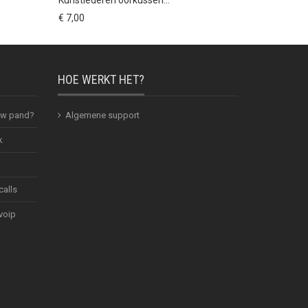
€ 7,00
€ 9,50
HOE WERKT HET?
 uw pand?
Algemene support
k
calls
voip