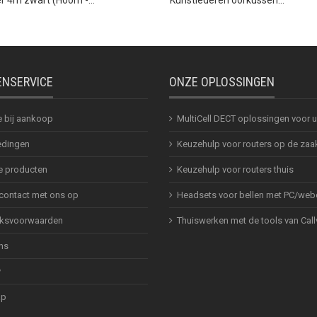
ENSERVICE
ONZE OPLOSSINGEN
e bij aankoop
MultiCell DECT oplossingen voor
dingen
Keuzehulp voor routers op de zaa
 producten
Keuzehulp voor routers thuis
ontact met ons op
Headsets voor bellen met PC/web
ksvoorwaarden
Thuiswerken met de tools van Call
ns
y
ap