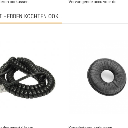
eren oorkussen...
Vervangende accu voor de...
 HEBBEN KOCHTEN OOK...
r 4m zwart (Hoorn -...
Kunstlederen oorkussen...