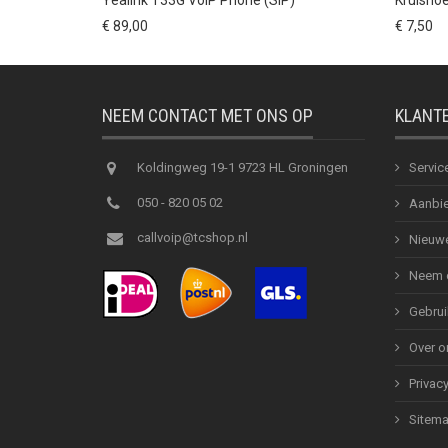
€ 89,00
€ 7,50
NEEM CONTACT MET ONS OP
KLANT
Koldingweg 19-1 9723 HL Groningen
Servic
050 - 820 05 02
Aanbie
callvoip@tcshop.nl
Nieuwe
Neem c
Gebrui
Over o
Privac
Sitem