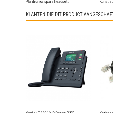
Plantronics spare headset...
Kunstled
KLANTEN DIE DIT PRODUCT AANGESCHAFT
Yealink T33G VoIP Phone (SIP)
Krulsnoe