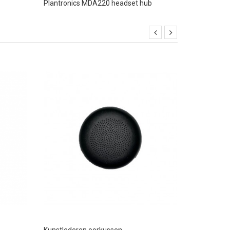
Plantronics MDA220 headset hub
Yealink EHS
Kunstlederen oorkussen...
Plantronics 