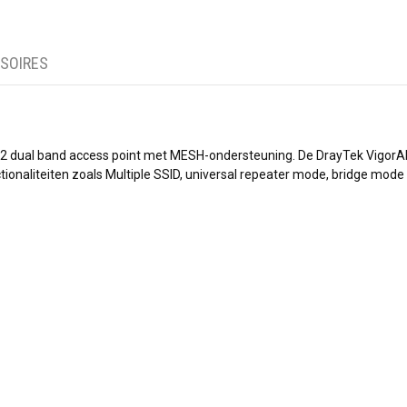
SOIRES
2 dual band access point met MESH-ondersteuning. De DrayTek VigorAP 90
ionaliteiten zoals Multiple SSID, universal repeater mode, bridge mode (