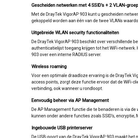
Gescheiden netwerken met 4 SSID's + 2 VLAN-groe
Met de DrayTek VigorAP 903 kunt u gescheiden netwerke
gekoppeld worden aan één van de twee VLANs waardoor 
Uitgebreide WLAN security functionaliteiten
De DrayTek VigorAP 903 beschikt over verschillende be
authenticatielijst toegang krijgen tot het WiFi-netwe
903 over een interne RADIUS server.
Wireless roaming
Voor een optimale draadloze ervaring is de DrayTek V
access points, zorgt deze functie ervoor dat de WiFi-cli
verbinding, ook wanneer u rondloopt.
Eenvoudig beheer via AP Management
De AP Management functie die te benaderen is via de 
kunnen onder andere functies zoals SSID's, encryptie
Ingebouwde USB printerserver
De USB-poort van de DrayTek VigorAP 903 maakt het mog