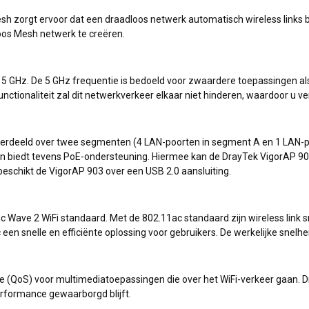
 zorgt ervoor dat een draadloos netwerk automatisch wireless links bo
loos Mesh netwerk te creëren.
 5 GHz. De 5 GHz frequentie is bedoeld voor zwaardere toepassingen als
nctionaliteit zal dit netwerkverkeer elkaar niet hinderen, waardoor u v
verdeeld over twee segmenten (4 LAN-poorten in segment A en 1 LAN-p
biedt tevens PoE-ondersteuning. Hiermee kan de DrayTek VigorAP 903
 beschikt de VigorAP 903 over een USB 2.0 aansluiting.
Wave 2 WiFi standaard. Met de 802.11ac standaard zijn wireless link s
n snelle en efficiënte oplossing voor gebruikers. De werkelijke snelheid
e (QoS) voor multimediatoepassingen die over het WiFi-verkeer gaan. D
erformance gewaarborgd blijft.