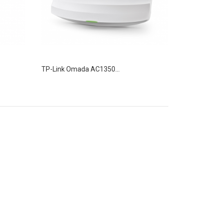
TP-Link Omada AC1350...
TP-Link Om