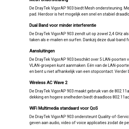
De DrayTek VigorAP 903 biedt Mesh ondersteuning. Mesh
pad. Hierdoor is het mogelijk een snel en stabiel draad
Dual Band voor minder interferentie
De DrayTek VigorAP 903 zendt uit op zowel 2,4 GHz als
taken als e-mailen en surfen. Dankzij deze dual-band fu
Aansluitingen
De DrayTek VigorAP 903 beschikt over 5 LAN-poorten 
VLAN-groepen kunt aanmaken. Eén van de LAN-poorten 
en bent u niet afhankelijk van een stopcontact. Verder
Wireless AC Wave 2
De DrayTek VigorAP 903 maakt gebruik van de 802.11ac 
dekking en hogere snelheden biedt draadloos 802.11ac ee
WiFi Multimedia standaard voor QoS
De DrayTek VigorAP 903 ondersteunt Quality-of-Servic
geven aan audio, video of voice applicaties zodat de p