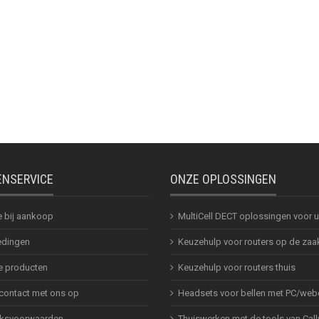
ENSERVICE
ONZE OPLOSSINGEN
e bij aankoop
MultiCell DECT oplossingen voor
dingen
Keuzehulp voor routers op de zaa
 producten
Keuzehulp voor routers thuis
ontact met ons op
Headsets voor bellen met PC/web
ksvoorwaarden
Thuiswerken met de tools van Call