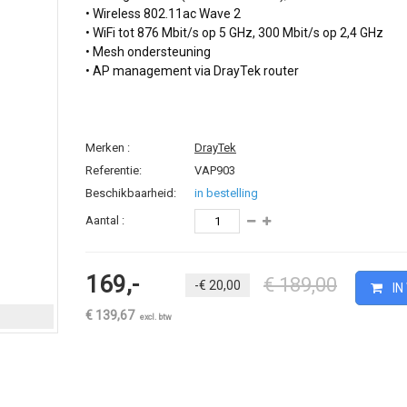
• Wireless 802.11ac Wave 2
• WiFi tot 876 Mbit/s op 5 GHz, 300 Mbit/s op 2,4 GHz
• Mesh ondersteuning
• AP management via DrayTek router
Merken :
DrayTek
Referentie:
VAP903
Beschikbaarheid:
in bestelling
Aantal :
169,-
€ 189,00
-€ 20,00
IN
€ 139,67
excl. btw