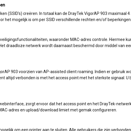
pen
n (SSID's) creëren. In totaal kan de DrayTek VigorAP 903 maximaal 4 
het mogelijk is om per SSID verschillende rechten en/of beperkingen 
veiligingsfunctionaliteiten, waaronder MAC-adres controle. Hiermee ku
rk. Het draadloze netwerk wordt daarnaast beschermd door middel van e
igorAP 903 voorzien van AP-assisted client roaming. Indien er gebrui
ent altijd verbonden is met het access point met het sterkste signaal. U
webinterface, zorgt ervoor dat het access point en het DrayTek-netwer
, MAC-adres en upload/download limiet met gemak configureren.
elijk om een printer aan te sluiten. Alle gebruikers die zijn verbonde