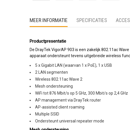
MEER INFORMATIE
SPECIFICATIES
ACCES
Productpresentatie
De DrayTek VigorAP 903 is een zakelijk 802.11ac Wave 
apparaat ondersteunt tevens uitgebreide wireless funct
5 x Gigabit LAN (waarvan 1 x PoE), 1 x USB
2 LAN segmenten
Wireless 802.11ac Wave 2
Mesh ondersteuning
WiFi tot 876 Mbit/s op 5 GHz, 300 Mbit/s op 2,4 GHz
AP management via DrayTek router
AP-assisted client roaming
Multiple SSID
Ondersteunt universal repeater mode
Mesh ondersteuning