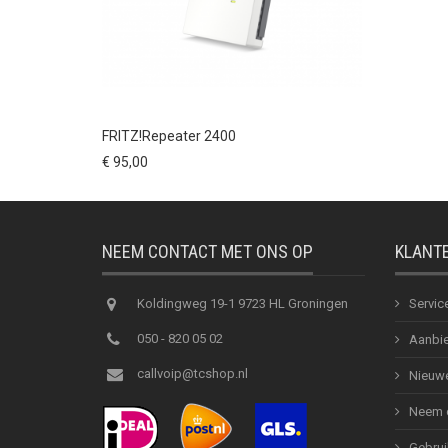
FRITZ!Repeater 2400
€ 95,00
NEEM CONTACT MET ONS OP
KLANT
Koldingweg 19-1 9723 HL Groningen
Servic
050 - 820 05 02
Aanbie
callvoip@tcshop.nl
Nieuwe
Neem c
Gebrui