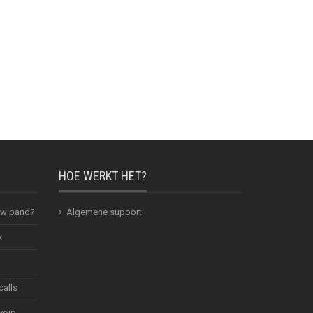
HOE WERKT HET?
 uw pand?
Algemene support
k
calls
voip